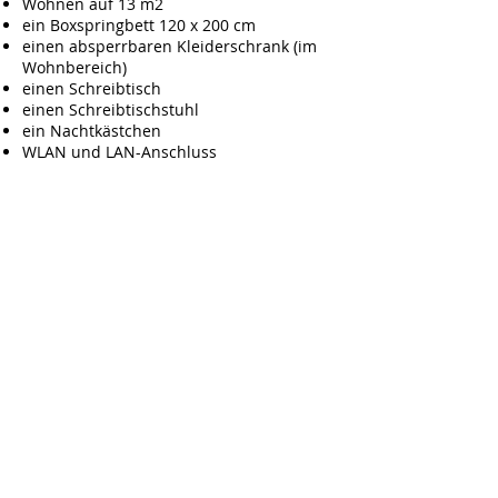
Wohnen auf 13 m2
ein Boxspringbett 120 x 200 cm
einen absperrbaren Kleiderschrank (im
Wohnbereich)
einen Schreibtisch
einen Schreibtischstuhl
ein Nachtkästchen
WLAN und LAN-Anschluss
Die Wohnung bietet
dir
eine großzügig ausgestattete Küche
zwei Badezimmer mit
Dusche/Badewanne und WC
ein Gäste WC
einen gemütlichen Aufenthaltsbereich
info@ratisbona-consulting.com
Datenschutz
Impressum
Telefon: +49 170 5635433