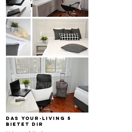
regensburg
Königswiesen
das your-living 5
bietet dir