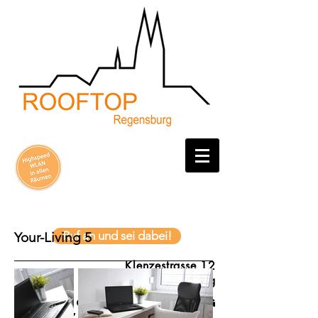
Ruf an und sei dabei!
Your-Living 5
Klenzestrasse 12
93051 Regensburg
das coolste Co-Living
Zuhause in